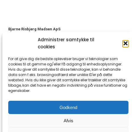
Bjarne Risbjerg Madsen ApS
V
angen 6
Administrer samtykke til
cookies
9460 Brovst
CVR:
14274448
For at give dig de bedste oplevelser bruger vi teknologier som
cookies til at gemme og/eller få adgang til enhedsoplysninger.
Telefon Svejse-Madsen: +45 98231436 – Mail:
Hvis du giver dit samtykke til disse teknologier, kan vi behandle
post@svejse-madsen.dk
data som f.eks. browsingadfærd eller unikke ID'er på dette
Telefon Jysk Svejseservice: +45 98161988 – Mail:
websted. Hvis du ikke giver dit samtykke eller trækker dit samtykke
boj@svejse-madsen.dk
tilbage, kan det have en negativ indvirkning på visse funktioner og
egenskaber.
Handelsbetingelser
Godkend
Om os
Kontakt
Afvis